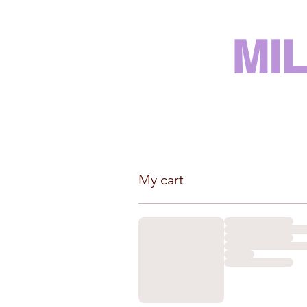
MI
My cart